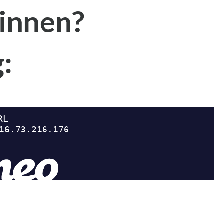
winnen?
g: