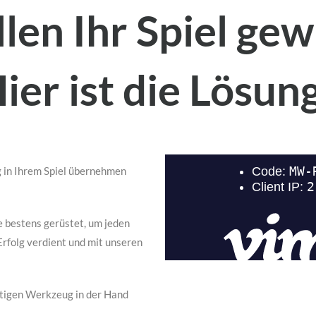
llen Ihr Spiel ge
ier ist die Lösun
g in Ihrem Spiel übernehmen
e bestens gerüstet, um jeden
Erfolg verdient und mit unseren
htigen Werkzeug in der Hand