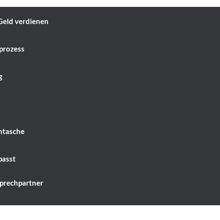
Geld verdienen
prozess
g
entasche
passt
prechpartner