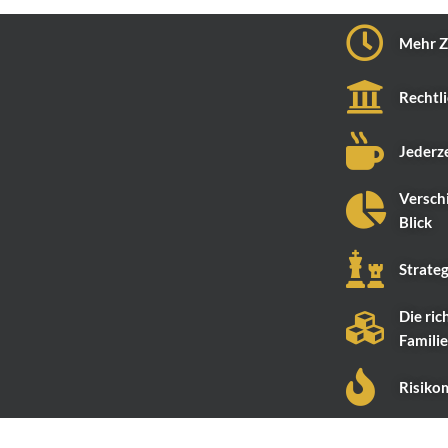
Mehr Z
Rechtli
Jederze
Verschi
Blick
Strateg
Die ric
Famili
Risiko